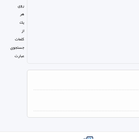
روی
هر
يك
از
كلمات
جستجوی
عبارت