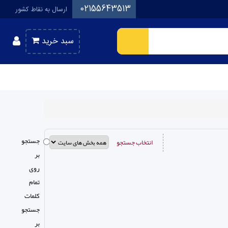
02155643513
ارسال به نقاط کشور
سبد خرید
جستجو
انتخاب جستجو
بر
روی
تمام
كلمات
جستجو
بر