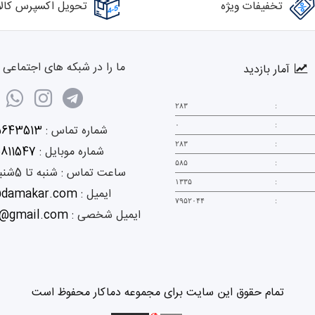
تخفیفات ویژه
تحویل اکسپرس کالا
ما را در شبکه های اجتماعی د
آمار بازدید
۲۸۳
:
۰
:
شماره تماس :
5643513
۲۸۳
:
شماره موبایل :
0811547
۵۸۵
:
ساعت تماس :
شنبه تا 5شنبه 9 الی 18
۱۳۳۵
:
ایمیل :
@damakar.com
۷۹۵۲۰۴۴
:
ایمیل شخصی :
@gmail.com
تمام حقوق این سایت برای مجموعه دماکار محفوظ است