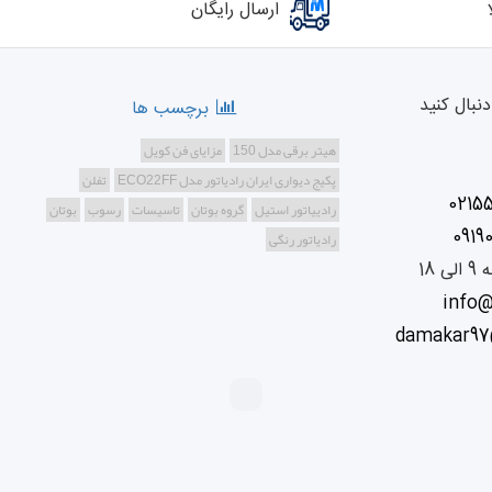
ارسال رایگان
نبال کنید
برچسب ها
هیتر برقی مدل 150
مزایای فن کویل
پکیج دیواری ایران رادیاتور مدل ECO22FF
تفلن
0215
رادییاتور استیل
گروه بوتان
تاسیسات
رسوب
بوتان
0919
رادیاتور رنگی
info
damakar97