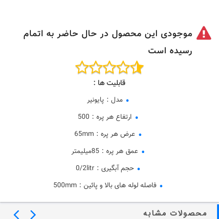
موجودی این محصول در حال حاضر به اتمام
رسیده است
قابلیت ها :
مدل
:
پایونیر
ارتفاع هر پره
:
500
عرض هر پره
:
65mm
عمق هر پره
:
85میلیمتر
حجم آبگیری
:
0/2litr
فاصله لوله های بالا و پائین
:
500mm
محصولات مشابه