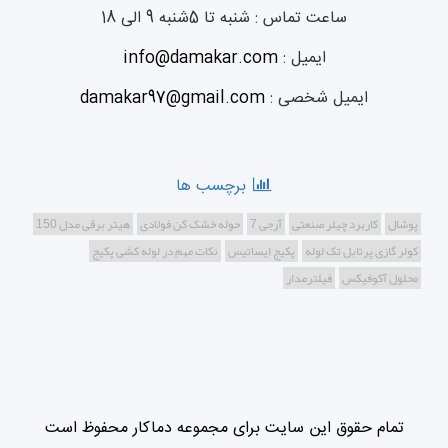
ساعت تماس :
شنبه تا 5شنبه 9 الی 18
ایمیل :
info@damakar.com
ایمیل شخصی :
damakar97@gmail.com
برچسب ها
پوشال
کاربرد چیلر صنعتی
آرجی 7
حوله خشک کن فولادی
هیتر برقی مدل 150
کولر گازی پرتابل تک لوله
پکیج ایساتیس
نکات مهم در لوله کشی پکیج
محلول آکوفیکس
فیلترمدار
تمام حقوق این سایت برای مجموعه دماکار محفوظ است