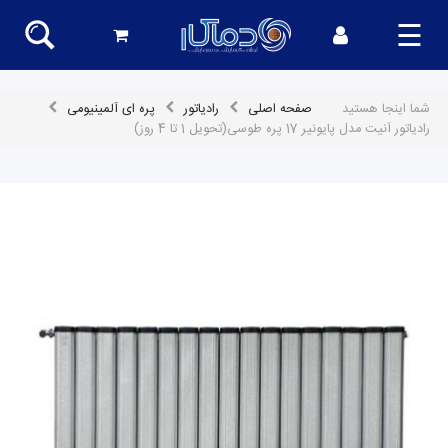
☰
شما اینجا هستید
صفحه اصلی
رادیاتور
پره ای آلمینیومی
رادیاتور آنیت مدل پایونیر 17 پره طوسی(تحویل 1 تا 4 روز)