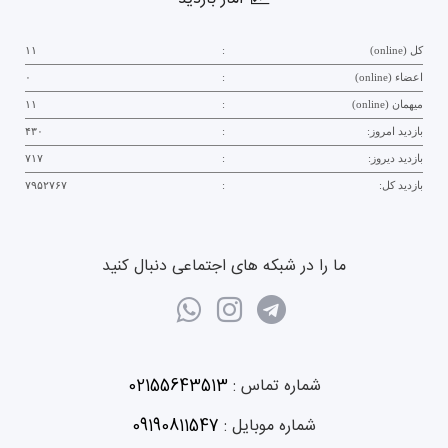
کل (online)
:
۱۱
اعضاء (online)
:
۰
میهمان (online)
:
۱۱
بازدید امروز:
:
۴۳۰
بازدید دیروز:
:
۷۱۷
بازدید کل:
:
۷۹۵۲۷۶۷
ما را در شبکه های اجتماعی دنبال کنید
شماره تماس :
02155643513
شماره موبایل :
09190811547