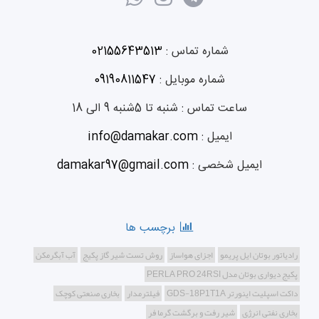
شماره تماس :
02155643513
شماره موبایل :
09190811547
ساعت تماس :
شنبه تا 5شنبه 9 الی 18
ایمیل :
info@damakar.com
ایمیل شخصی :
damakar97@gmail.com
برچسب ها
رادیاتور بوتان ایل پریمو
اجزای هواساز
روش تست شیر گاز پکیج
آب آبگرمکن
پکیج دیواری بوتان مدل PERLA PRO 24RSI
داکت اسپلیت اینورتر GDS-18P1T1A
فیلترمدار
بخاری صنعتی کوچک
بخاری نفتی انرژِی
شیر رفت و برگشت گرما فر