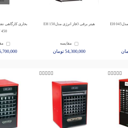
0 EH
هیتر برقی 3فاز انرژی مدل150 EH
بخاری کارگاهی نفت
450 DW
مقایسه
مق
54,300,000 تومان
36,700,000 توم