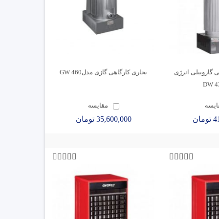
ی گازوییلی انرژی
بخاری کارگاهی گازی مدل460 GW
ایسه
مقایسه
ان
35,600,000 تومان