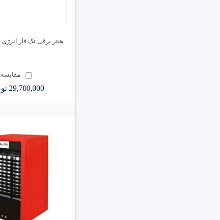
هیتر برقی تک فاز انرژی مدل45
مقایسه
29,700,000 تومان