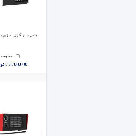
مینی هیتر گازی انرژی مدل618
مقایسه
75,700,000 تومان