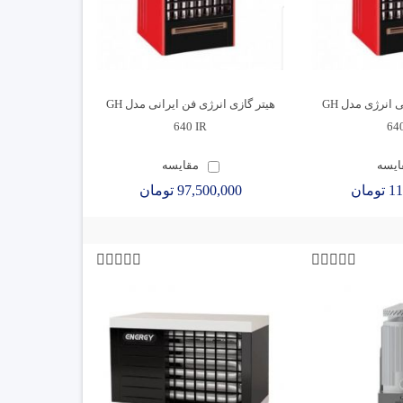
هیترگازی فن آلمانی انرژی مدل GH
هیتر گازی انرژی فن ایرانی مدل GH
640 IR
64
ایسه
مقایسه
مان
97,500,000 تومان