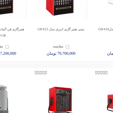
 GH
مینی هیتر گازی انرژی مدل 625 GH
0 GR
مقایسه
مق
79,700,000 تومان
117,200,000 تو