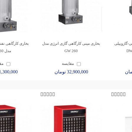
ی-گازوییلی
بخاری مینی کارگاهی گازی انرژی مدل
بخاری کارگاهی نفت
260 GW
مدل 430 DW
مقایسه
مق
32,900,000 تومان
41,300,000 توم