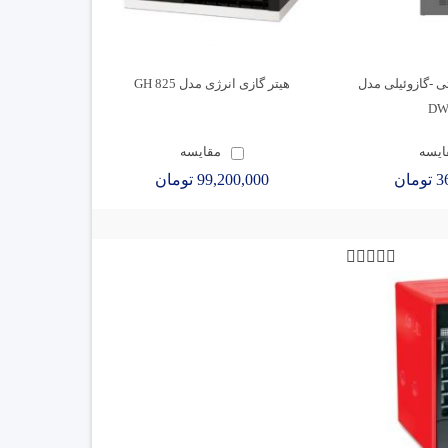
ی -گازوئیلی مدل
هیتر گازی انرژی مدل 825 GH
ایسه
مقایسه
ان
99,200,000 تومان