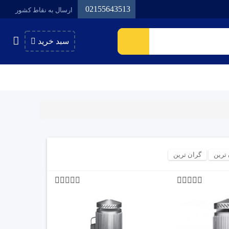
02155643513
ارسال به نقاط کشور
سبد خرید
 ترین
گران ترین