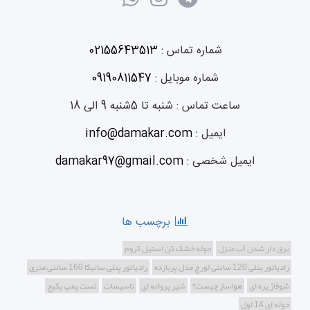
شماره تماس :
02155643513
شماره موبایل :
09190811547
ساعت تماس :
شنبه تا 5شنبه 9 الی 18
ایمیل :
info@damakar.com
ایمیل شخصی :
damakar97@gmail.com
برچسب ها
برق دار شدن آب منزل
حوله خشک کن استیل کروم
رادیاتور پنلی 120 سانتی لورچ مدل پربازده
رادیاتور پنلی سانیکا 160 سانتی متری
شوفاژ پره ای
هواساز چیست؟
شیر پروانه ای
تاسیسات
تست پمپ پکیج
حوله ای 14 لول