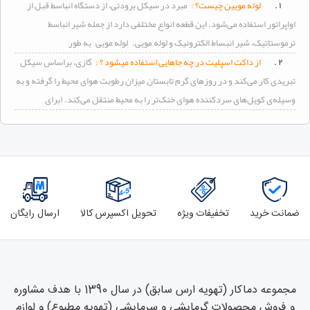
۱ .
لوله مویین چیست؟ :
مبرد در
سیکل
برودتی، از دستگاه انباسط قبل از
اواپراتور استفاده می‌شود. این قطعه انواع مختلفی دارد از جمله شیر انباسط
ترموستاتیک، شیر انبساط الکترونیک و لوله مویی. لوله مویی به طور
۲ .
از داکت اسپلیت در چه جاهایی استفاده میشود ؟ :
گازی‌، براساس
سیکل
تبریدی کار می‌کند و در روزهای گرم تابستان میزان رطوبت هوای محیط را گرفته و به
وسیله‌ی کویل‌های سردکننده هوای خنک‌تر را به محیط منتقل می‌کند. (برای
ضمانت خرید
تخفیفات ویژه
تحویل اکسپرس کالا
ارسال رایگان
مجموعه دماکار (تهویه ارس سابق) در سال 1390 با هدف مشاوره
و فروش محصولات گرمایشی و سرمایشی (تهویه مطبوع) و لوازم