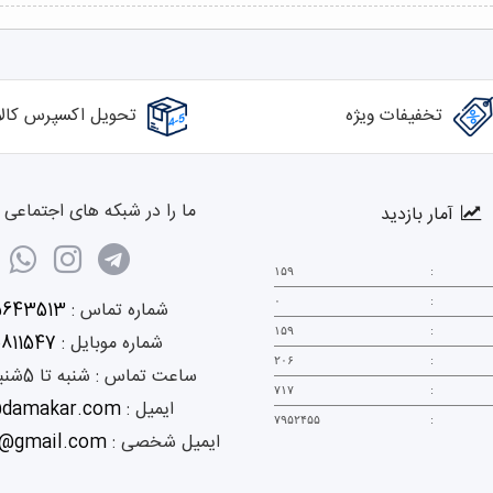
تخفیفات ویژه
تحویل اکسپرس کالا
ما را در شبکه های اجتماعی د
آمار بازدید
۱۵۹
:
۰
:
شماره تماس :
5643513
۱۵۹
:
شماره موبایل :
0811547
۲۰۶
:
ساعت تماس :
شنبه تا 5شنبه 9 الی 18
۷۱۷
:
ایمیل :
@damakar.com
۷۹۵۲۴۵۵
:
ایمیل شخصی :
@gmail.com