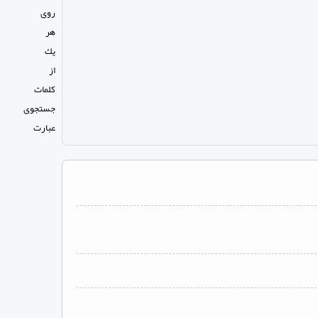
روی
هر
يك
از
كلمات
جستجوی
عبارت