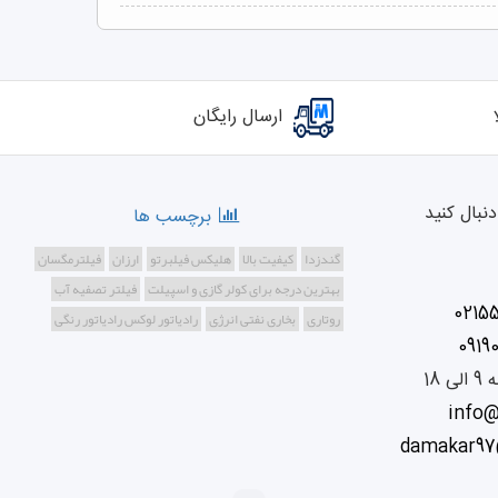
ارسال رایگان
نبال کنید
برچسب ها
گندزدا
کیفیت بالا
هلیکس فیلبرتو
ارزان
فیلترمگسان
بهترین درجه برای کولر گازی و اسپیلت
فیلتر تصفیه آب
0215
روتاری
بخاری نفتی انرژِی
رادیاتور لوکس رادیاتور رنگی
0919
info
damakar97