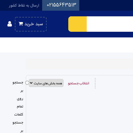
02155643513
ارسال به نقاط کشور
سبد خرید
جستجو
انتخاب جستجو
بر
روی
تمام
كلمات
جستجو
بر