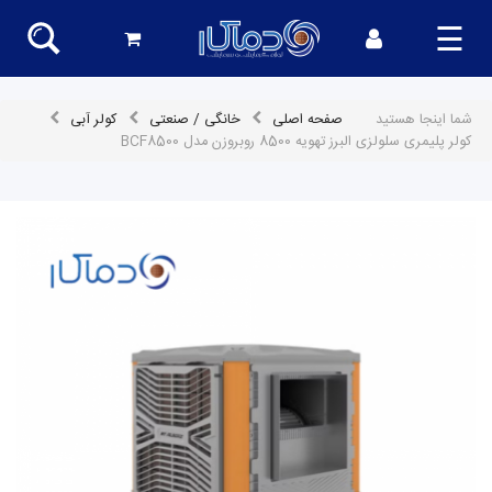
☰
شما اینجا هستید
صفحه اصلی
خانگی / صنعتی
کولر آبی
کولر پلیمری سلولزی البرز تهویه 8500 روبروزن مدل BCF8500