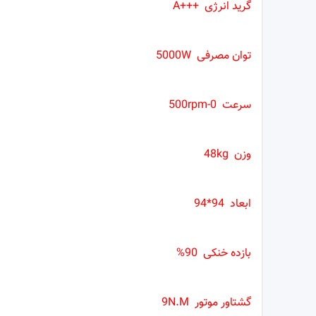
گرید انرژی +++A
توان مصرفی 5000W
سرعت 0-500rpm
وزن 48kg
ابعاد 94*94
بازده خنکی 90%
گشتاور موتور 9N.M