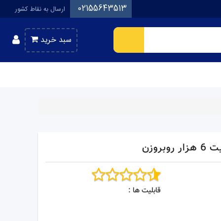
02155643513
ارسال به نقاط کشور
سبد خرید
قابلیت ها :