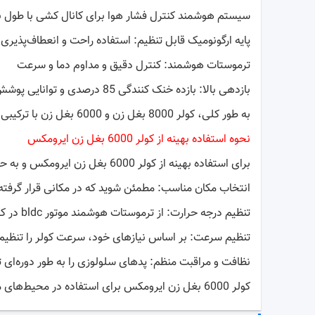
سیستم هوشمند کنترل فشار هوا برای کانال کشی با طول با
پایه ارگونومیک قابل تنظیم: استفاده راحت و انعطاف‌پذیر
ترموستات هوشمند: کنترل دقیق و مداوم دما و سرعت
بازدهی بالا: بازده خنک کنندگی 85 درصدی و توانایی پوشش محیط تا 200 متر مربع، این کولر را به یک گزینه مطلوب برای خرید بدل می‌کند.
به طور کلی، کولر 8000 بغل زن و 6000 بغل زن با ترکیبی از ویژگی‌های پیشرفته و کارایی بالا، به عنوان یکی از بهترین گزینه‌ها برای تهویه مطبوع در هر نوع محیطی محسوب می‌شود.
نحوه استفاده بهینه از کولر 6000 بغل زن ایرومکس
برای استفاده بهینه از کولر 6000 بغل زن ایرومکس و به حداکثر رساندن کارایی و کاربری آن، می‌توانید از راهکارهای زیر استفاده کنید:
انتخاب مکان مناسب: مطمئن شوید که در مکانی قرار گرفته 
تنظیم درجه حرارت: از ترموستات هوشمند موتور bldc در کولر آبی ایرومکس استفاده کنید تا دمای هوا به دقت تنظیم شود و انرژی بهینه‌سازی شود.
تنظیم سرعت: بر اساس نیازهای خود، سرعت کولر را تنظیم ک
نظافت و مراقبت منظم: پد‌های سلولوزی را به طور دوره‌ای تم
کولر 6000 بغل زن ایرومکس برای استفاده در محیط‌های مسکونی، اداری، تجاری و صنعتی مناسب است.