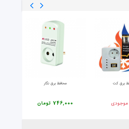
ظ برق کت
محافظ برق نگار
ضد عفونی 
موجودی
746,000 تومان
,000