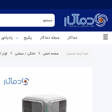
☰
دماکار
مجله دماکار
پکیج
رادیاتور
شما اینجا هستید
صفحه اصلی
خانگی / صنعتی
کولر آ