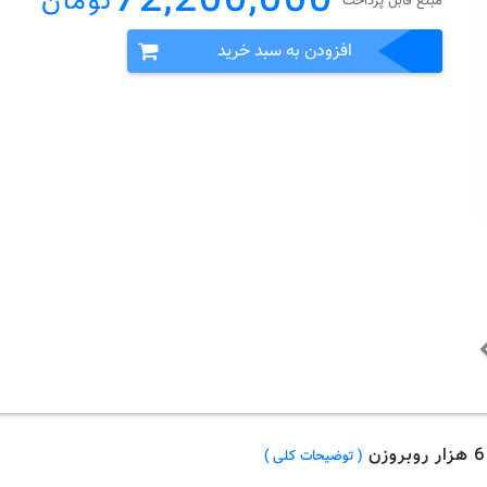
72,200,000
تومان
مبلغ قابل پرداخت
افزودن به سبد خرید
( توضیحات کلی )