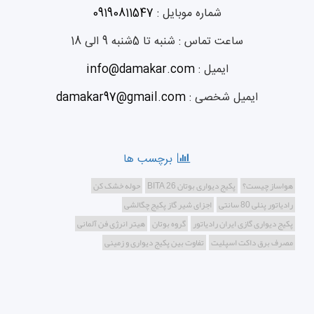
شماره موبایل :
09190811547
ساعت تماس :
شنبه تا 5شنبه 9 الی 18
ایمیل :
info@damakar.com
ایمیل شخصی :
damakar97@gmail.com
برچسب ها
هواساز چیست؟
پکیج دیواری بوتان BITA 26
حوله خشک کن
رادیاتور پنلی 80 سانتی
اجزای شیر گاز پکیج چگالشی
پکیج دیواری گازی ایران رادیاتور
گروه بوتان
هیتر انرژی فن آلمانی
مصرف برق داکت اسپلیت
تفاوت بین پکیج‌ دیواری و زمینی