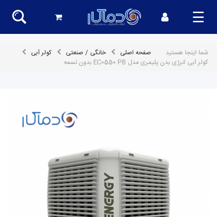
☰
شما اینجا هستید
صفحه اصلی
خانگی / صنعتی
کولر آبی
کولر آبی انرژی بدن پلیمری مدل EC0550 PB بدون تسمه