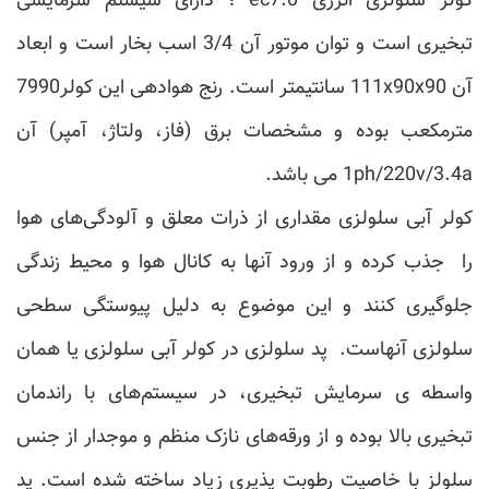
کولر سلولزی انرژی ec7.0 ؛ دارای سیستم سرمایشی
تبخیری است و توان موتور آن 3/4 اسب بخار است و ابعاد
آن 111x90x90 سانتیمتر است. رنج هوادهی این کولر7990
مترمکعب بوده و مشخصات برق (فاز، ولتاژ، آمپر) آن
1ph/220v/3.4a می باشد.
کولر آبی سلولزی مقداری از ذرات معلق و آلودگی‌های هوا
را جذب کرده و از ورود آنها به کانال هوا و محیط زندگی
جلوگیری کنند و این موضوع به دلیل پیوستگی سطحی
سلولزی آنهاست. پد سلولزی در کولر آبی سلولزی یا همان
واسطه ی سرمایش تبخیری، در سیستم‌های با راندمان
تبخیری بالا بوده و از ورقه‌های نازک منظم و موجدار از جنس
سلولز با خاصیت رطوبت پذیری زیاد ساخته شده است. پد