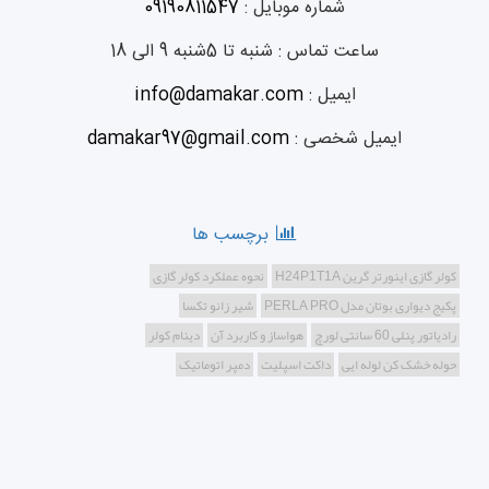
شماره موبایل :
09190811547
ساعت تماس :
شنبه تا 5شنبه 9 الی 18
ایمیل :
info@damakar.com
ایمیل شخصی :
damakar97@gmail.com
برچسب ها
کولر گازی اینورتر گرین H24P1T1A
نحوه عملکرد کولر گازی
پکیج دیواری بوتان مدل PERLA PRO
شیر زانو تکسا
رادیاتور پنلی 60 سانتی لورچ
هواساز و کاربرد آن
دینام کولر
حوله خشک کن لوله ایی
داکت اسپلیت
دمپر اتوماتیک