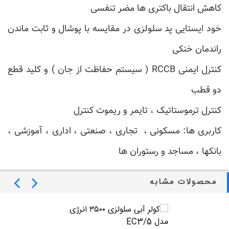
کاهش انتقال باکتری ها مضر تنفسی
خود ایستایی پد سلولزی در مقایسه با پوشال و ثابت ماندن
راندمان خنکی
کنترل ایمنی RCCB ( سیستم حفاظت از جان ) و کلید قطع
دو قطب
کنترل ترموستاتیک ، تایمر و ریموت کنترل
کاربری ها: مسکونی ، تجاری ، صنعتی ، اداری ، آموزشی ،
بانکها ، مساجد و رستوران ها
محصولات مشابه