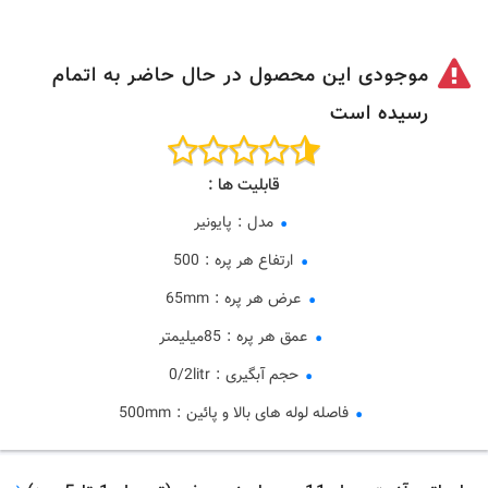
موجودی این محصول در حال حاضر به اتمام
رسیده است
قابلیت ها :
مدل
:
پایونیر
ارتفاع هر پره
:
500
عرض هر پره
:
65mm
عمق هر پره
:
85میلیمتر
حجم آبگیری
:
0/2litr
فاصله لوله های بالا و پائین
:
500mm