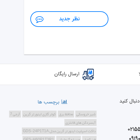
نظر جدید
ارسال رایگان
نبال کنید
برچسب ها
شیر خروسکی
محافظ برق
کولر گازی اینورتر گرین
آرجی 7
آبسردکن های فانتزی
0215
داکت اسپلیت اینورتر گرین مدل GDS-24P1T1A
0919
فن کویل
وسیله گرمایشی
GFS-H60P1T3R1