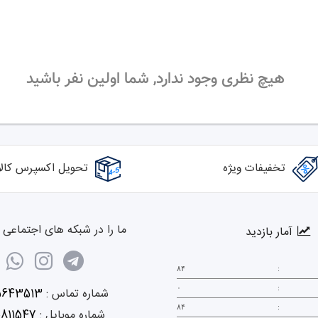
هیچ نظری وجود ندارد, شما اولین نفر باشید
تخفیفات ویژه
تحویل اکسپرس کالا
ما را در شبکه های اجتماعی د
آمار بازدید
۸۴
:
۰
:
شماره تماس :
5643513
۸۴
:
شماره موبایل :
0811547