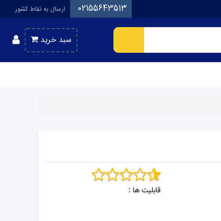
02155643513
ارسال به نقاط کشور
سبد خرید
قابلیت ها :