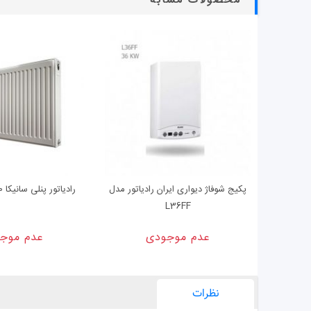
محصولات مشابه
پکیج شوفاژ دیواری ایران رادیاتور مدل
رادیاتور پنلی سانیکا 60 سانتی متری
L36FF
عدم موجودی
عدم موج
نظرات