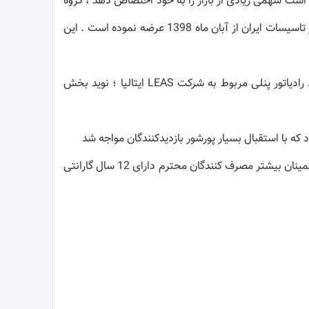
ته است سهمی زیادی از بازار را به خود اختصاص دهد ، گروه
صنعتی بوتان تصمیم به راه اندازی خطوط تولید رادیاتور پنلی در شهر تبریز را گرفت . گروه صنعتی بوتان رادیاتور پنلی خود را به بازار تاسیسات ایران از آبان ماه 1398 عرضه نموده است . این
دانش ، توانایی و تجربه حضور مستمر و پر افتخار بوتان در بازارهای داخلی و خارجی در کنار تخصص ، امکانات عالی خطوط تولید رادیاتور پنلی مربوط به شرکت LEAS ایتالیا ؛ نوید بخش
ه با استقبال بسیار پورشور بازدیدکنندگان مواجه شد
این رادیاتور پنلی با طرحی مدرن مجهز به دو کانوکتور و به صورت دو پنل تولید می گردد و دارای سایز های متنوع می باشد و برای اطمینان بیشتر مصرف کنندگان محترم دارای 12 سال گارانتی