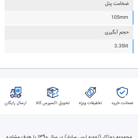
ضخامت پنل
105mm
حجم آبگیری
3.35lit
ضمانت خرید
تخفیفات ویژه
تحویل اکسپرس کالا
ارسال رایگان
مجموعه دماکار (تهویه ارس سابق) در سال 1390 با هدف مشاوره