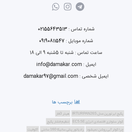
شماره تماس :
02155643513
شماره موبایل :
09190811547
ساعت تماس :
شنبه تا 5شنبه 9 الی 18
ایمیل :
info@damakar.com
ایمیل شخصی :
damakar97@gmail.com
برچسب ها
پکیج ایرتورپن مدل IRTURPAN26S
هیتر 3فاز
کولر سلولزی اقتصادی انرژی EC5.5E
تنظیم فشار پکیج
چرا کولر آبی روشن نمیشود
رادیاتور پنلی سانیکا 160 سانتی
آکوفیت