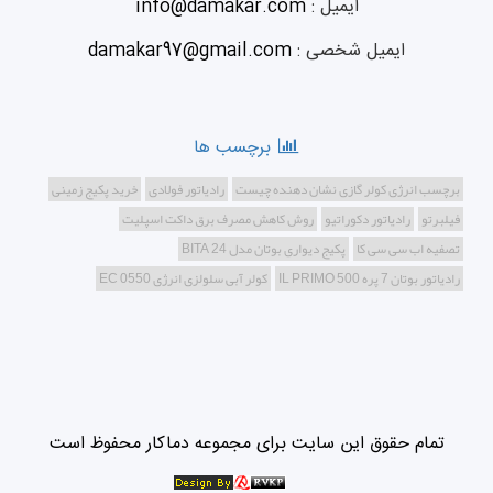
ایمیل :
info@damakar.com
ایمیل شخصی :
damakar97@gmail.com
برچسب ها
برچسب انرژی کولر گازی نشان دهنده چیست
رادیاتور فولادی
خرید پکیج زمینی
فیلبرتو
رادیاتور دکوراتیو
روش کاهش مصرف برق داکت اسپلیت
تصفیه اب سی سی کا
پکیج دیواری بوتان مدل BITA 24
رادیاتور بوتان 7 پره IL PRIMO 500
کولر آبی سلولزی انرژی EC 0550
تمام حقوق این سایت برای مجموعه دماکار محفوظ است