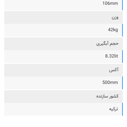
106mm
وزن
42kg
حجم آبگیری
8.32lit
آکس
500mm
کشور سازنده
ترکیه