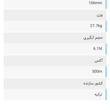
106mm
وزن
27.7kg
حجم آبگیری
6.1lit
آکس
500m
کشور سازنده
ترکیه