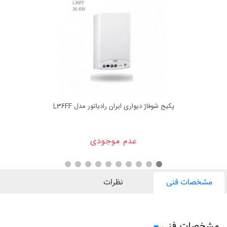
پکیج شوفاژ دیواری ایران رادیاتور مدل L36FF
عدم موجودی
مشخصات فنی
نظرات
مشخصات فنی