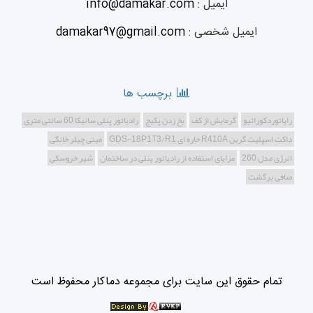
ایمیل :
info@damakar.com
ایمیل شخصی :
damakar97@gmail.com
برچسب ها
رایاتوردکوراتیو
گرمایش از کف
یخ زدن پکیج
رادیاتور پنلی سانیکا 60 سانتی متری
داکت اسپلیت گرین R410A حاره ای GDS-18P1T3/R1
مینی چیلر خانگی
انرژی مدل 260
مزایای استفاده از رادیاتور پنلی در ساختمان
شیر خروسکی
صافی برگشت
تمام حقوق این سایت برای مجموعه دماکار محفوظ است