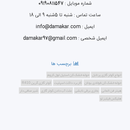
شماره موبایل :
09190811547
ساعت تماس :
شنبه تا 5شنبه 9 الی 18
ایمیل :
info@damakar.com
ایمیل شخصی :
damakar97@gmail.com
برچسب ها
انواع کولر گازی پرتابل
حوله خشک کن استیل لول کروم
حوله خشک کن فولادی بوتان
کاربرد داکت اسپلیت
کولر گازی گرین R410
هیتر فن المانی
بخاری برقی تابشی
علت آب دادن کولر گازی
شیر صافی دار
هلیکس فیلبرتو