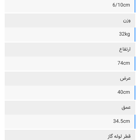
6/10cm
وزن
32kg
ارتفاع
74cm
عرض
40cm
عمق
34.5cm
قطر لوله گاز