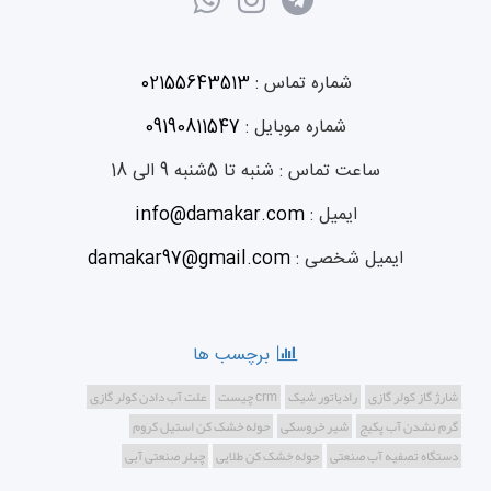
شماره تماس :
02155643513
شماره موبایل :
09190811547
ساعت تماس :
شنبه تا 5شنبه 9 الی 18
ایمیل :
info@damakar.com
ایمیل شخصی :
damakar97@gmail.com
برچسب ها
شارژ گاز کولر گازی
رادیاتور شیک
crm چیست
علت آب دادن کولر گازی
گرم نشدن آب پکیج
شیر خروسکی
حوله خشک کن استیل کروم
دستگاه تصفیه آب صنعتی
حوله خشک کن طلایی
چیلر صنعتی آبی