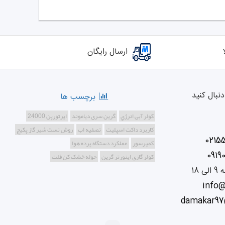
ارسال رایگان
نبال کنید
برچسب ها
کولر آبی انرژي
گرین سری دیاموند
ایرتورپن 24000
کاربرد داکت اسپلیت
تصفیه اب
روش تست شیر گاز پکیج
0215
کمپرسور
عملکرد دستگاه پرده هوا
0919
کولر گازی اینورتر گرین
حوله خشک کن فلت
info
damakar97