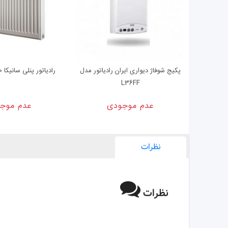
پکیج شوفاژ دیواری ایران رادیاتور مدل
رادیاتور پنلی سانیکا 60 سانتی متری
L36FF
عدم موجودی
عدم موج
نظرات
نظرات