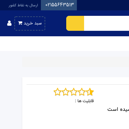
02155643513
ارسال به نقاط کشور
سبد خرید
قابلیت ها :
یده است