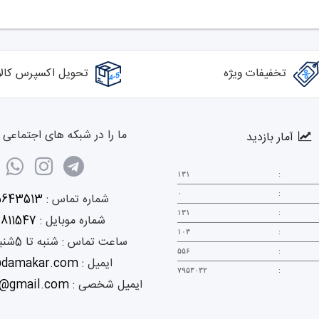
تخفیفات ویژه
تحویل اکسپرس کالا
ما را در شبکه های اجتماعی د
آمار بازدید
۱۳۱
:
۰
:
شماره تماس :
5643513
۱۳۱
:
شماره موبایل :
0811547
۱۰۳
:
ساعت تماس :
شنبه تا 5شنبه 9 الی 18
۵۵۶
:
ایمیل :
@damakar.com
۷۹۵۳۰۳۲
:
ایمیل شخصی :
@gmail.com