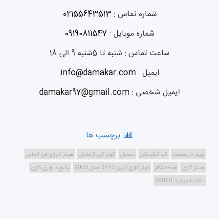
شماره تماس :
02155643513
شماره موبایل :
09190811547
ساعت تماس :
شنبه تا 5شنبه 9 الی 18
ایمیل :
info@damakar.com
ایمیل شخصی :
damakar97@gmail.com
برچسب ها
چیلر در صنعت
آب آبگرمکن
استیل
کولر آبی آزمایش
هیتر انرژی فن آلمانی
هیتر گازی
محافظ نگار
کولر گازی گرین R410 مدل 9000
پکیج دیواری گازی
داکت اسپلیت 36000