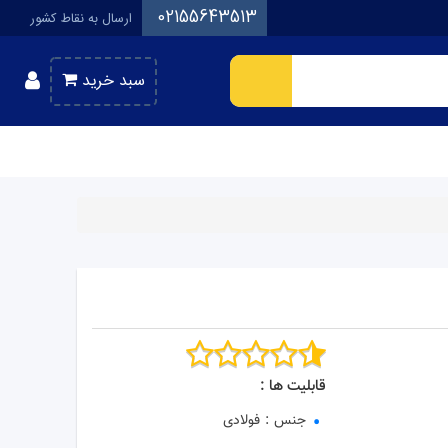
02155643513
ارسال به نقاط کشور
سبد خرید
قابلیت ها :
جنس
:
فولادی