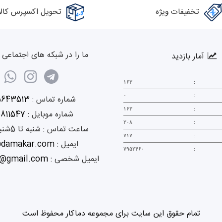
تخفیفات ویژه
تحویل اکسپرس کالا
ما را در شبکه های اجتماعی د
آمار بازدید
۱۶۳
:
۰
:
شماره تماس :
5643513
۱۶۳
:
شماره موبایل :
0811547
۲۰۸
:
ساعت تماس :
شنبه تا 5شنبه 9 الی 18
۷۱۷
:
ایمیل :
@damakar.com
۷۹۵۲۴۶۰
:
ایمیل شخصی :
@gmail.com
تمام حقوق این سایت برای مجموعه دماکار محفوظ است