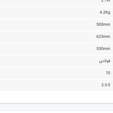
2.7lit
4.2Kg
500mm
623mm
530mm
فولادی
10
2-3-5