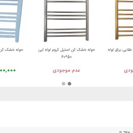
ایی براق لوله
حوله خشک کن استیل کروم لوله ایی
50*60
ودی
عدم موجودی
3,400,000 