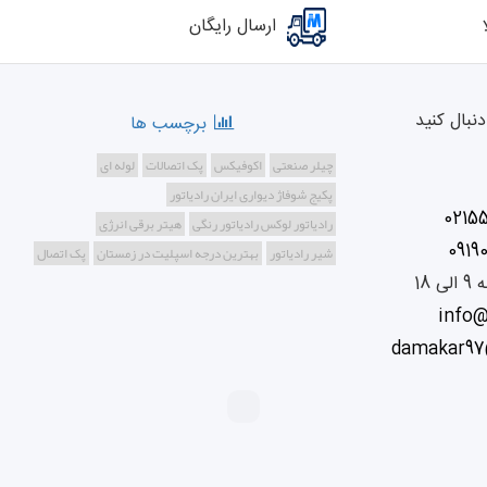
ارسال رایگان
نبال کنید
برچسب ها
چیلر صنعتی
اکوفیکس
پک اتصالات
لوله ای
پکیج شوفاژ دیواری ایران رادیاتور
0215
رادیاتور لوکس رادیاتور رنگی
هیتر برقی انرژی
0919
شیر رادیاتور
بهترین درجه اسپلیت در زمستان
پک اتصال
info
damakar97