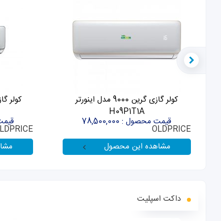
کولر گازی گرین 9000 مدل اینورتر
H09P1T1A
قیمت محصول : 78,500,000
قیمت مح
LDPRICE
OLDPRICE
مشاهده این محصول
مشا
داکت اسپلیت