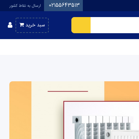
02155643513
ارسال به نقاط کشور
سبد خرید