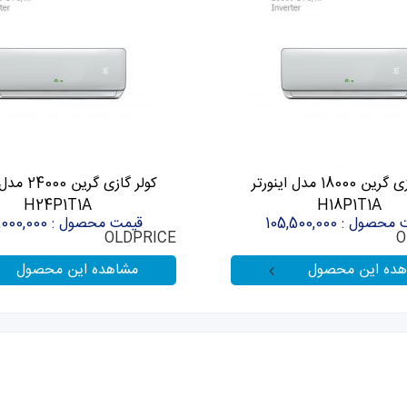
کولر گازی گرین 18000 مدل اینورتر
کولر گازی گری
H24P1T1A
H18P1T1A
صول : 105,500,000
قیمت محصول : 137,000,000
OLDPRICE
O
هده این محصول
مشاهده این محصول