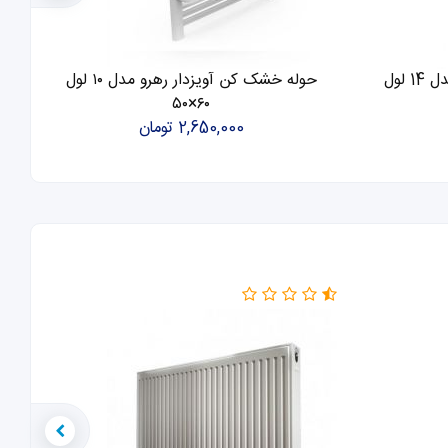
حوله خشک کن آویزدار رهرو مدل 14 لول
حوله خشک کن آویزدار رهرو مدل ۱۰ لول
۶۰×۵۰
2,650,000 تومان