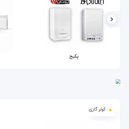
پکیج
کولر گازی