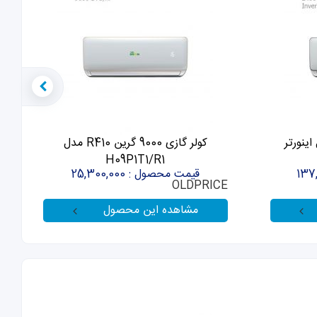
ن 24000 مدل اینورتر
کولر گازی 9000 گرین R410 مدل
H09P1T1/R1
E
قیمت محصول : 25,300,000
OLDPRICE
مشاهده این محصول