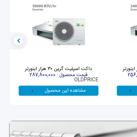
داکت اسپلیت گرین ۳۰ هزار اینورتر
قیمت محصول : 287,800,000
E
OLDPRICE
مشاهده این محصول