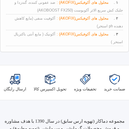
۱ .
محلول های آکوفیکس(AKOFIX) :
ضد عفونی کننده، گندزدا و
جلبک کش سریع الاثر آکوبوست (AKOBOOST FX250)
۲ .
محلول های آکوفیکس(AKOFIX) :
آکوفیت منفی (مایع کاهش
دهنده ph استخر)
۳ .
محلول های آکوفیکس(AKOFIX) :
آکونیک ( مایع آنتی باکتریال
استخر )
ضمانت خرید
تخفیفات ویژه
تحویل اکسپرس کالا
ارسال رایگان
مجموعه دماکار (تهویه ارس سابق) در سال 1390 با هدف مشاوره
و فروش محصولات گرمایشی و سرمایشی (تهویه مطبوع) و