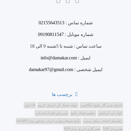
شماره تماس :
02155643513
شماره موبایل :
09190811547
ساعت تماس :
شنبه تا 5شنبه 9 الی 18
ایمیل :
info@damakar.com
ایمیل شخصی :
damakar97@gmail.com
برچسب ها
اجزای شیر گاز پکیج چگالشی
حوله خشک کن استیل کروم
14 لول
کولر آبی آزمایش
تنظیم فشار پکیج
شیرزانو تکسا صادراتی
راهنمای انتخاب پیکج زمینی
پکیج شوفاژدیواری ایران رادیاتور مدلm24FF
هیترمدل 150
هیترگازی انرژی مدل625