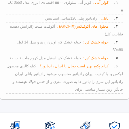
۱ .
کولر آبی :
کولر آبی سلولزی ۵۵۰۰ اقتصادی انرژی مدل EC 0550
e
۲ .
پانلی :
رادیاتور پنلی 120سانتی ایساتیس
۳ .
محلول های آکوفیکس(AKOFIX) :
آکوفیت مثبت (افزایش دهنده
قلیاییت کل)
۴ .
حوله خشک کن :
حوله خشک کن آویزدار رهرو مدل 14 لول
80×50
۵ .
حوله خشک کن :
حوله خشک کن استیل مدل کروم مات فلت ۶۰
۶ .
کدام پکیج بهتر است بوتان یا ایران رادیاتور؟ :
کیلو کالری
محصول
لوکس و. با کیفیت ایران رادیاتور محسوب میشود رادیاتور پانلی ایران
رادیاتور:این سری رادیاتور ها به صورت متری و از جنس فولاد ههستند و
جایگر=زین بسیار مناسبی برای