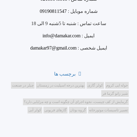
شماره موبایل :
09190811547
ساعت تماس :
شنبه تا 5شنبه 9 الی 18
ایمیل :
info@damakar.com
ایمیل شخصی :
damakar97@gmail.com
برچسب ها
حوله ایی کروم
کولر گازی
بهترین درجه اسپلیت در زمستان
چیلر در صنعت
شیر زانو گرما فر
گرمایش از کف چیست، نحوه اجرای آن چگونه است و چه مزایایی دارد؟
تعمیر تاسیسات موتورخانه
گروه بوتان
گازهای فریونی
کولر آبی