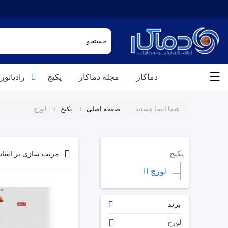
☰
دماکار
مجله دماکار
پکیج
رادیاتور
شما اینجا هستید
صفحه اصلی
پکیج
لورچ
پکیج
مرتب سازی بر اسا
لورچ
برند
لورچ