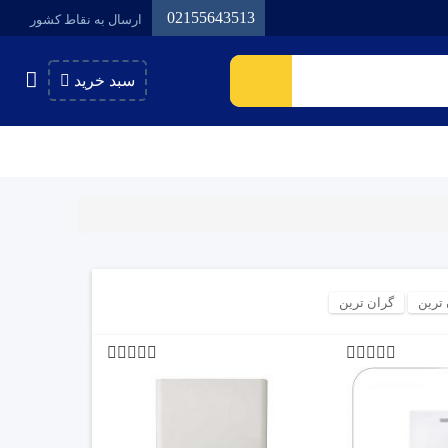
02155643513
ارسال به نقاط کشور
سبد خرید
 ترین
گران ترین