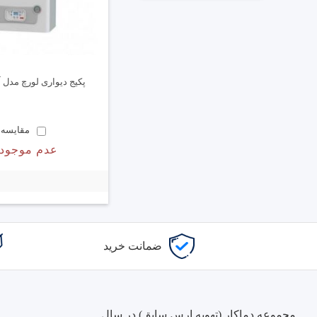
پکیج دیواری لورچ مدل آدنا 0
مقایسه
عدم موجود
ضمانت خرید
مجموعه دماکار (تهویه ارس سابق) در سال