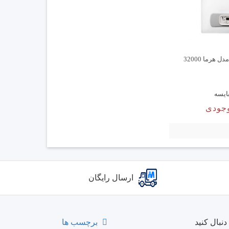
 هرما 32000
ایسه
جودی
ارسال رایگان
نبال کنید
برچسب ها