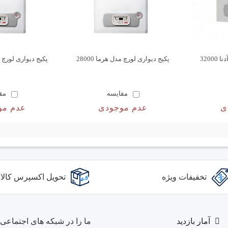
3200
پکیج دیواری لورچ مدل هرما 28000
پکیج دیواری لورچ مدل
مقایسه
مق
ی
عدم موجودی
عدم مو
تخفیفات ویژه
تحویل اکسپرس کالا
آمار بازدید
ما را در شبکه های اجتماعی د