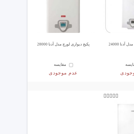
 آدنا 24000
پکیج دیواری لورچ مدل آدنا 28000
ایسه
مقایسه
جودی
عدم موجودی